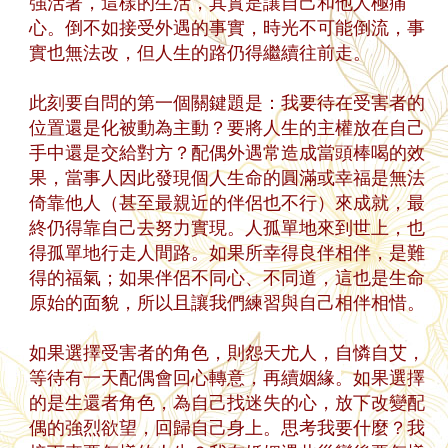
強活著，這樣的生活，其實是讓自己和他人極痛
心。倒不如接受外遇的事實，時光不可能倒流，事
實也無法改，但人生的路仍得繼續往前走。
此刻要自問的第一個關鍵題是：我要待在受害者的
位置還是化被動為主動？要將人生的主權放在自己
手中還是交給對方？配偶外遇常造成當頭棒喝的效
果，當事人因此發現個人生命的圓滿或幸福是無法
倚靠他人（甚至最親近的伴侶也不行）來成就，最
終仍得靠自己去努力實現。人孤單地來到世上，也
得孤單地行走人間路。如果所幸得良伴相伴，是難
得的福氣；如果伴侶不同心、不同道，這也是生命
原始的面貌，所以且讓我們練習與自己相伴相惜。
如果選擇受害者的角色，則怨天尤人，自憐自艾，
等待有一天配偶會回心轉意，再續姻緣。如果選擇
的是生還者角色，為自己找迷失的心，放下改變配
偶的強烈欲望，回歸自己身上。思考我要什麼？我