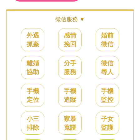
徵信服務 ▼
外遇
感情
婚前
抓姦
挽回
徵信
離婚
分手
徵信
協助
服務
尋人
手機
手機
手機
定位
追蹤
監控
小三
家暴
子女
排除
蒐證
監護