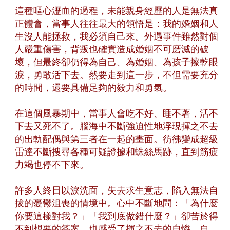
這種嘔心瀝血的過程，未能親身經歷的人是無法真
正體會，當事人往往最大的領悟是：我的婚姻和人
生沒人能拯救，我必須自己來。外遇事件雖然對個
人嚴重傷害，背叛也確實造成婚姻不可磨滅的破
壞，但最終卻仍得為自己、為婚姻、為孩子擦乾眼
淚，勇敢活下去。然要走到這一步，不但需要充分
的時間，還要具備足夠的毅力和勇氣。
在這個風暴期中，當事人會吃不好、睡不著，活不
下去又死不了。腦海中不斷強迫性地浮現揮之不去
的出軌配偶與第三者在一起的畫面。彷彿變成超級
雷達不斷搜尋各種可疑證據和蛛絲馬跡，直到筋疲
力竭也停不下來。
許多人終日以淚洗面，失去求生意志，陷入無法自
拔的憂鬱沮喪的情境中。心中不斷地問：「為什麼
你要這樣對我？」「我到底做錯什麼？」卻苦於得
不到想要的答案，也感受了揮之不去的自憐、自